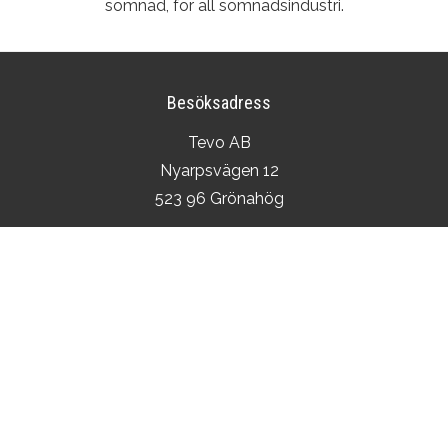
sömnad, för all sömnadsindustri.
Besöksadress
Tevo AB
Nyarpsvägen 12
523 96 Grönahög
E-post:
info@tevoab.se
Björn Carling
070 – 367 92 66
Sara Carling
070 - 286 38 50