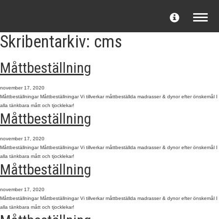
Toggle
navigati
Skribentarkiv: cms
Måttbeställning
november 17, 2020
Måttbeställningar Måttbeställningar Vi tillverkar måttbeställda madrasser & dynor efter önskemål I
alla tänkbara mått och tjocklekar!
Måttbeställning
november 17, 2020
Måttbeställningar Måttbeställningar Vi tillverkar måttbeställda madrasser & dynor efter önskemål I
alla tänkbara mått och tjocklekar!
Måttbeställning
november 17, 2020
Måttbeställningar Måttbeställningar Vi tillverkar måttbeställda madrasser & dynor efter önskemål I
alla tänkbara mått och tjocklekar!