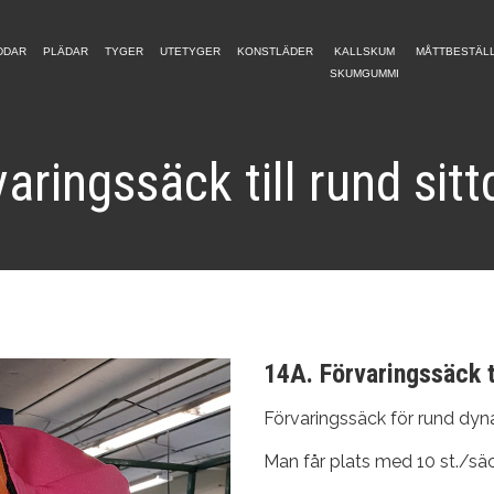
DDAR
PLÄDAR
TYGER
UTETYGER
KONSTLÄDER
KALLSKUM
MÅTTBESTÄL
SKUMGUMMI
aringssäck till rund sit
14A. Förvaringssäck ti
Förvaringssäck för rund dyna
Man får plats med 10 st./säc