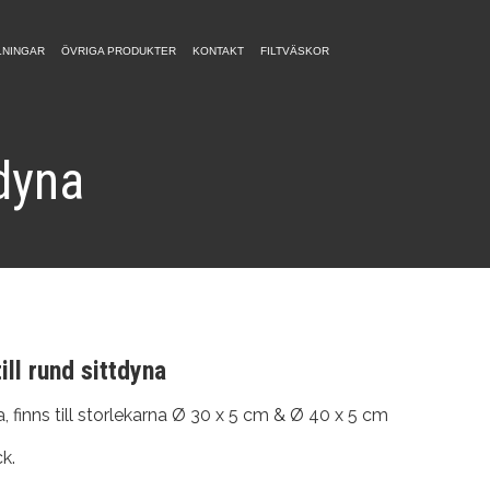
LNINGAR
ÖVRIGA PRODUKTER
KONTAKT
FILTVÄSKOR
tdyna
ll rund sittdyna
, finns till storlekarna Ø 30 x 5 cm & Ø 40 x 5 cm
k.