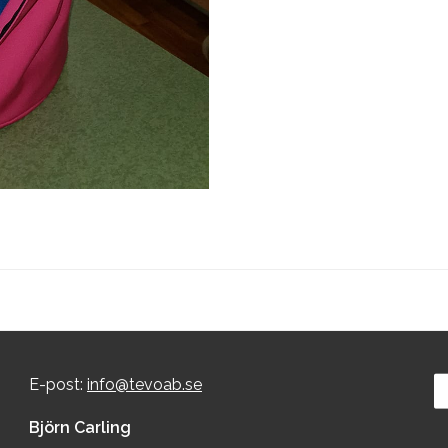
E-post:
info@tevoab.se
Björn Carling