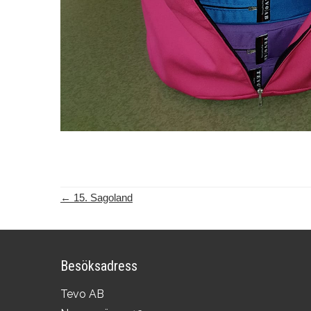
←
15. Sagoland
Besöksadress
Tevo AB