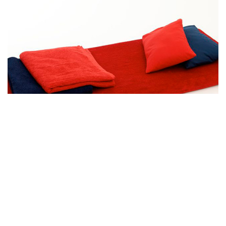
←
01A. Sovsäck
0. Svanenmärkta vilmadrasser
→