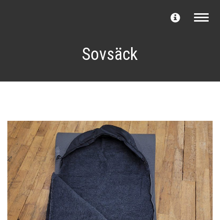
Toggle n
Sovsäck